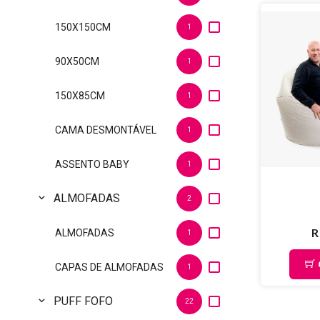
150X150CM
1
90X50CM
1
150X85CM
1
CAMA DESMONTÁVEL
1
ASSENTO BABY
1
ALMOFADAS
expand_more
2
R
ALMOFADAS
1
CAPAS DE ALMOFADAS
1
PUFF FOFO
expand_more
22