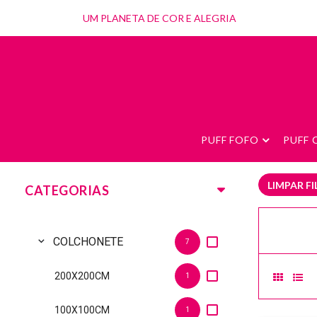
UM PLANETA DE COR E ALEGRIA
PUFF FOFO
PUFF
LIMPAR F
CATEGORIAS
COLCHONETE
expand_more
7
200X200CM
1
100X100CM
1