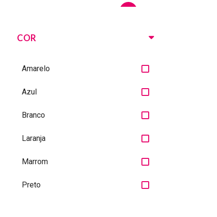
REDONDO
5
DADO
1
COR
BANANA
3
Amarelo
BOLA
2
Azul
CASAL
1
Branco
DESCANSO
2
Laranja
GOTA
1
Marrom
LÁPIS
2
Preto
MELANCIA
3
Rosa