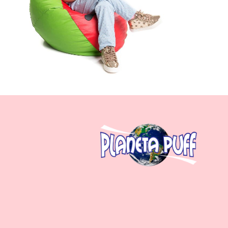
Tecido 10 suede vermelho
Tecido 11 suede amarelo
Tecido 14 suede bege
Tecido 25 Paris
Tecido 29 colorido
Tecido 31 floral
Tecido 37 estampado
Tecido 38 floral
Tecido 39 floral